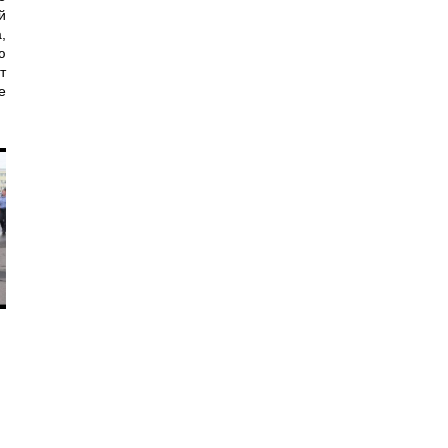
й
,
ю
т
е