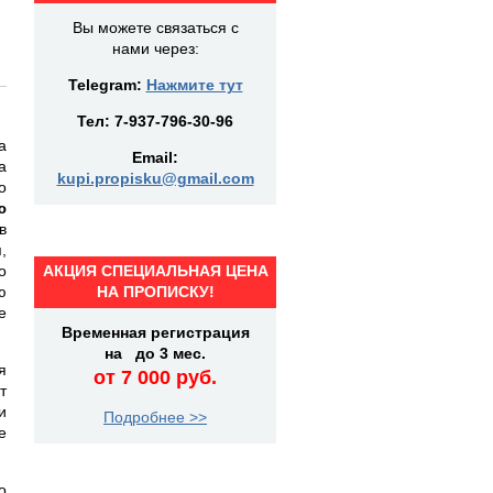
Вы можете связаться с
нами через:
Telegram:
Нажмите тут
Тел:
7-937-796-30-96
а
Email:
а
kupi.propisku@gmail.com
о
ю
в
,
о
АКЦИЯ СПЕЦИАЛЬНАЯ ЦЕНА
ю
НА ПРОПИСКУ!
е
Временная регистрация
на до 3 мес.
я
от 7 000 руб.
т
и
Подробнее >>
е
о