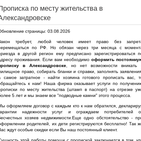
Прописка по месту жительства в
Александровске
Обновление страницы: 03.08.2026
Закон требует, любой человек имеет право без запрет
перемещаться по РФ. Но обязан через три месяца с момент
приезда в другой регион ему предписано зарегистрироваться п
адресу проживания. Если вам необходимо
оформить постоянну
прописку в Александровске
, но нет возможности вникать 
жилищное право, собирать бланки и справки, заполнять заявления
а самое затратное - найти хозяина готового прописать вас, т
обращайтесь к нам! Наша фирма оказывает услуги по получени
прописки по месту жительства (штамп в паспорт) на отрезке уж
более 5 лет и мы знаем все "подводные камни" этого процесса.
Мы оформляем договор с каждым кто к нам обратился, деклариру
гарантии надежности услуг и ограждаем потребителей о
бесчестных хозяев недвижимости.Еще одно обстоятельство - пр
оформлении родителей, их дети регистрируются бесплатно! Так ж
Вас ждут особые скидки если Вы наш постоянный клиент.
Сущность этой работы помощи с пропиской заключается в том, чт