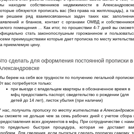
мы находим собственников недвижимости в Александровске
которые обязуются прописать вас (без права на жилплощадь), а та
же решаем ряд взаимосвязанных задач таких как: заполнени
заявлений и бланков, контакт с органами ОМВД и собственнико
жилого помещения ... Как итог, по прошествии 4-7 дней вы сможет
официально стать законопослушным горожанином и пользоватьс
всеми преимуществами которые дает прописка по месту жительства
за приемлемую цену.
Что сделать для оформления постоянной прописки в
Александровске
Мы берем на себя все трудности по получению легальной прописки
От вас потребуется только:
при выезде с владельцем квартиры в обозначенное время в
мфц предоставить паспорт, свидетельство о рождении (для
детей до 14 лет), листок убытия (при наличии)
У нас,
получить прописку по месту жительства в Александровск
вы сможете не дольше чем за семь рабочих дней с учетом сбора 
предоставления всех документов в мфц. При сотрудничестве с нами
это предельно быстрая процедура, которая не доставит ва
проблем. Для сведения, если пытаться сделать прописку самому, т